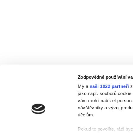
Zodpovědné používání va
My a
naši 1022 partneři
z
jako např. souborů cookie
vám mohli nabízet persona
návštěvníky a vývoj produ
účelům.
Pokud to povolíte, rádi by