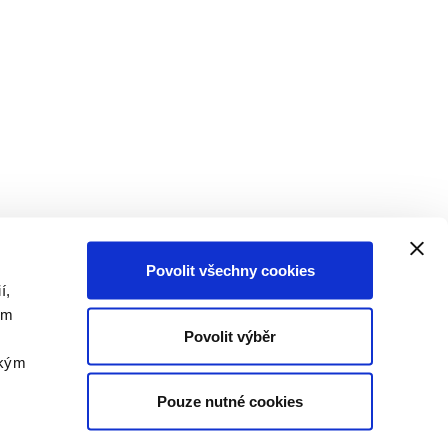
Povolit všechny cookies
í,
om
Povolit výběr
akým
Pouze nutné cookies