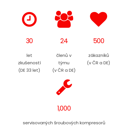
30
24
500
let
členů v
zákazníků
zkušeností
týmu
(v ČR a DE)
(DE 33 let)
(v ČR a DE)
1,000
servisovaných šroubových kompresorů