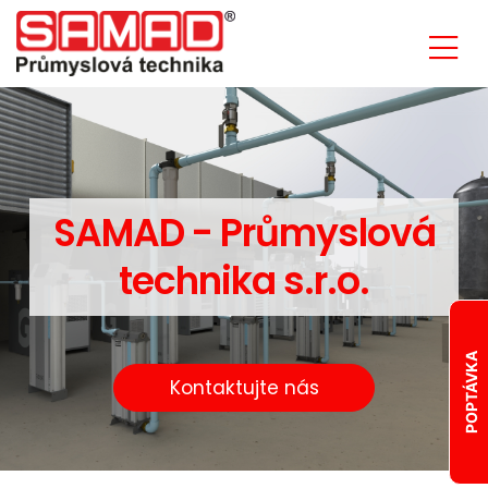
SAMAD - Průmyslová
technika s.r.o.
POPTÁVKA
Kontaktujte nás