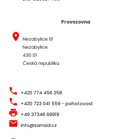
Provozovna
place
Nezabylice 61
Nezabylice
430 01
Česká republika
phone
+420 774 456 258
phone
+420 723 041 559 - pohotovost
print
+49 37346 69919
local_post_office
info@samad.cz