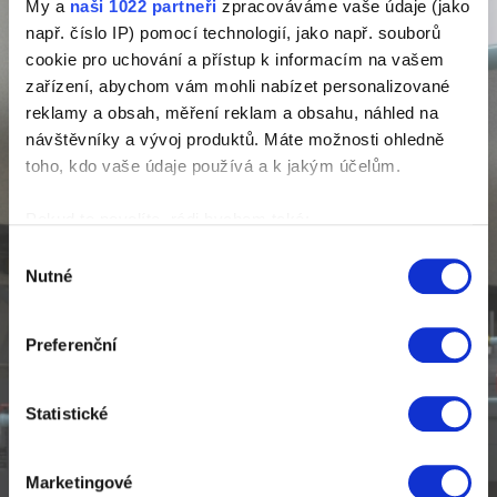
My a
naši 1022 partneři
zpracováváme vaše údaje (jako
Rozvody vzduchu
např. číslo IP) pomocí technologií, jako např. souborů
cookie pro uchování a přístup k informacím na vašem
Více informací
zařízení, abychom vám mohli nabízet personalizované
reklamy a obsah, měření reklam a obsahu, náhled na
návštěvníky a vývoj produktů. Máte možnosti ohledně
toho, kdo vaše údaje používá a k jakým účelům.
Sušiče a filtry
Pokud to povolíte, rádi bychom také:
Více informací
Shromažďovali informace o vaší geografické
Výběr
Nutné
poloze, které mohou být přesné na několik metrů
souhlasu
Identifikovali vaše zařízení pomocí aktivního
skenování pro konkrétní charakteristiky (otisk prstu)
Preferenční
Služby
Zjistěte více o tom, jak zpracováváme vaše osobní
údaje, a nastavte si předvolby v
části s podrobnostmi
.
Více informací
Statistické
Svůj souhlas můžete kdykoliv změnit nebo odvolat v
části Prohlášení o souborech cookie.
Marketingové
K personalizaci obsahu a reklam, poskytování funkcí