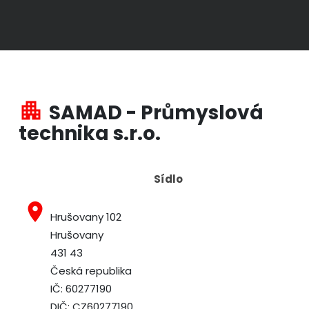
apartment
SAMAD - Průmyslová
technika s.r.o.
Sídlo
place
Hrušovany 102
Hrušovany
431 43
Česká republika
IČ: 60277190
DIČ: CZ60277190